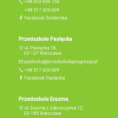
call
+48 453 694 750
+48 517 420 609
Facebook Świderska
Przedszkole Pasłęcka
location_on
ul. Pasłęcka 1B,
03-137 Warszawa
mail
paslecka@przedszkolaprogresja.pl
call
+48 517 420 609
Facebook Pasłęcka
Przedszkole Erazma
location_on
ul. Erazma z Zakroczymia 12,
03-185 Warszawa