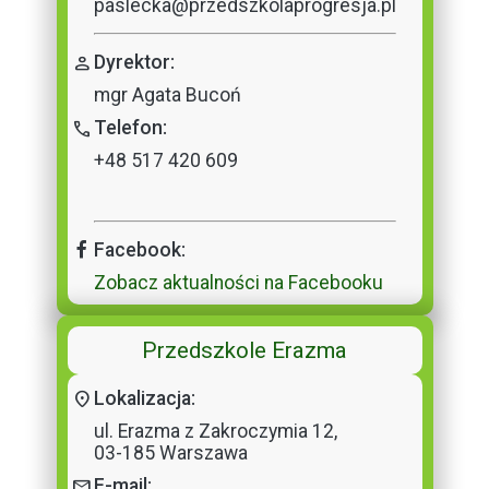
paslecka@przedszkolaprogresja.pl
person
Dyrektor:
mgr Agata Bucoń
call
Telefon:
+48 517 420 609
Facebook:
Zobacz aktualności na Facebooku
Przedszkole Erazma
location_on
Lokalizacja:
ul. Erazma z Zakroczymia 12,
03-185 Warszawa
mail
E-mail: