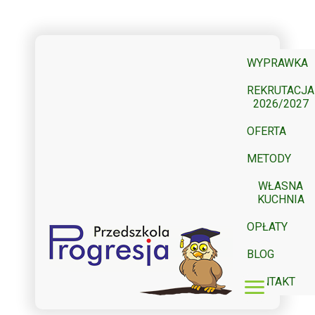
WYPRAWKA
REKRUTACJA
2026/2027
OFERTA
METODY
METODA DOBREG
POROZUMIENIE BEZ
PROGRAM NAUC
MATEMATYKA DZI
WŁASNA
KUCHNIA
OPŁATY
BLOG
menu
KONTAKT