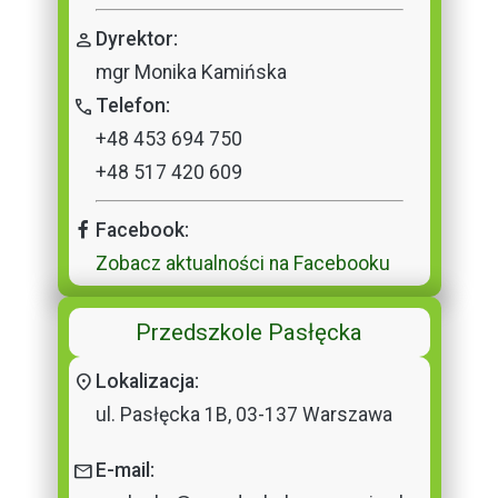
person
Dyrektor:
mgr Monika Kamińska
call
Telefon:
+48 453 694 750
+48 517 420 609
Facebook:
Zobacz aktualności na Facebooku
Przedszkole Pasłęcka
location_on
Lokalizacja:
ul. Pasłęcka 1B, 03-137 Warszawa
mail
E-mail: