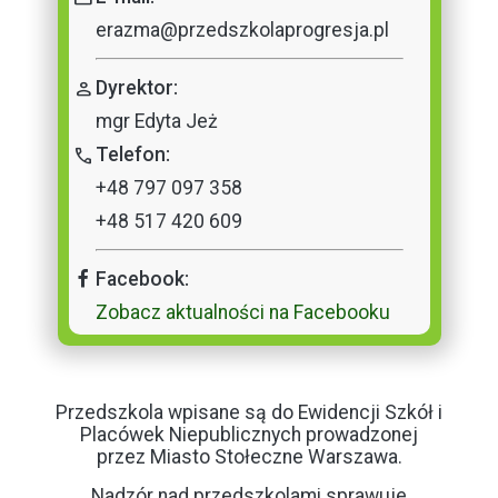
erazma@przedszkolaprogresja.pl
person
Dyrektor:
mgr Edyta Jeż
call
Telefon:
+48 797 097 358
+48 517 420 609
Facebook:
Zobacz aktualności na Facebooku
Przedszkola wpisane są do Ewidencji Szkół i
Placówek Niepublicznych prowadzonej
przez Miasto Stołeczne Warszawa.
Nadzór nad przedszkolami sprawuje