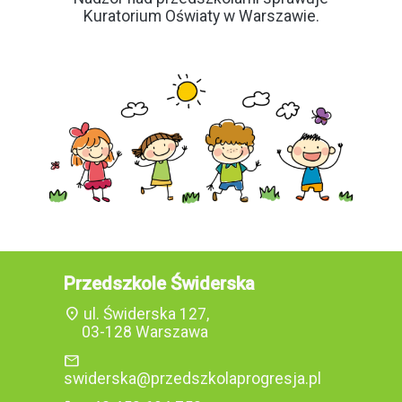
Kuratorium Oświaty w Warszawie.
Przedszkole Świderska
location_on
ul. Świderska 127,
03-128 Warszawa
mail
swiderska@przedszkolaprogresja.pl