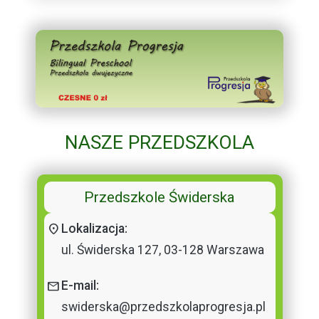
NASZE PRZEDSZKOLA
Przedszkole Świderska
location_on
Lokalizacja:
ul. Świderska 127, 03-128 Warszawa
mail
E-mail:
swiderska@przedszkolaprogresja.pl