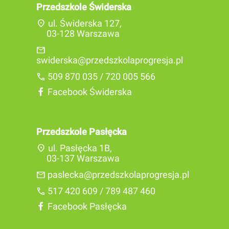
Przedszkole Świderska
location_on
ul. Świderska 127,
03-128 Warszawa
mail
swiderska@przedszkolaprogresja.pl
call
509 870 035 / 720 005 566
Facebook Świderska
Przedszkole Pasłęcka
location_on
ul. Pasłęcka 1B,
03-137 Warszawa
mail
paslecka@przedszkolaprogresja.pl
call
517 420 609 / 789 487 460
Facebook Pasłęcka